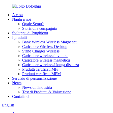
A casa
Nantu à noi
Quale Semu?
Storia di a cumpagnia
Sviluppu di Prughjettu
I prudutti
Bank Wireless Wireless Magneticu
Caricatore Wireless Desktop
Stand Charger Wireless
Caricatore wireless di vittura
Caricatore wireless magneticu
Caricatore wireless à longa distanza
Prudutti certificati MFi
Prudutti certificati MFM
Serviziu di persunalizazione
News
News di l'industria
Test di Produttu & Valutazione
Cuntatta ci
English