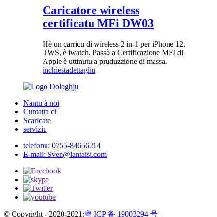
Caricatore wireless
certificatu MFi DW03
Hè un carricu di wireless 2 in-1 per iPhone 12,
TWS, è iwatch. Passò a Certificazione MFI di
Apple è uttinutu a pruduzzione di massa.
inchiesta
dettagliu
Nantu à noi
Cuntatta ci
Scaricate
serviziu
telefonu:
0755-84656214
E-mail:
Sven@lantaisi.com
© Copyright - 2020-2021:
粤 ICP 备 19003294 号