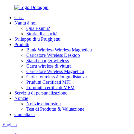
Casa
Nantu à noi
Quale simu?
Storia di a sucità
Sviluppu di u Prughjettu
Prudutti
Bank Wireless Wireless Magneticu
Caricatore Wireless Desktop
Stand charger wireless
Carru wireless di vittura
Caricatore Wireless Magneticu
Carica wireless à longu distanza
Prudutti Certificati MFI
I prudutti certificati MFM
Serviziu di persunalizazione
Notizie
Notizie d'industria
Test di Produttu & Valutazione
Cuntatta ci
English