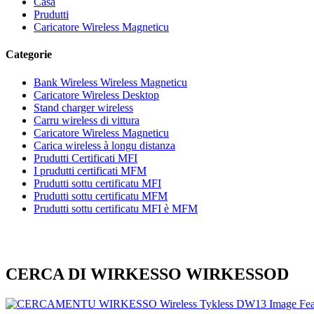
Casa
Prudutti
Caricatore Wireless Magneticu
Categorie
Bank Wireless Wireless Magneticu
Caricatore Wireless Desktop
Stand charger wireless
Carru wireless di vittura
Caricatore Wireless Magneticu
Carica wireless à longu distanza
Prudutti Certificati MFI
I prudutti certificati MFM
Prudutti sottu certificatu MFI
Prudutti sottu certificatu MFM
Prudutti sottu certificatu MFI è MFM
CERCA DI WIRKESSO WIRKESSOD