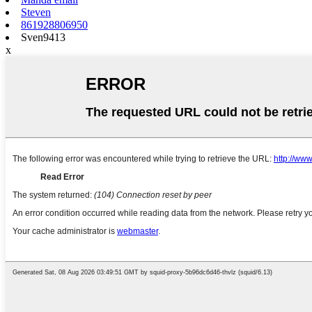
Steven
861928806950
Sven9413
x