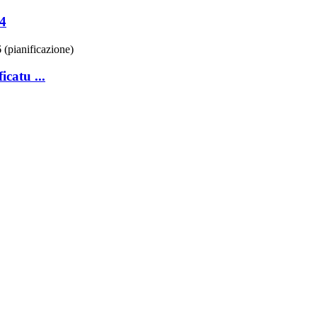
4
catu ...