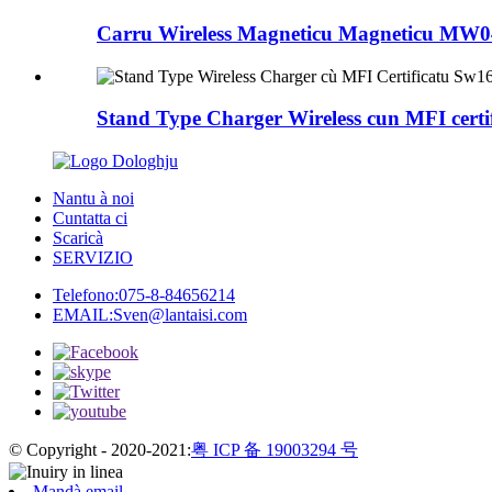
Carru Wireless Magneticu Magneticu MW0
Stand Type Charger Wireless cun MFI certifi
Nantu à noi
Cuntatta ci
Scaricà
SERVIZIO
Telefono:
075-8-84656214
EMAIL:
Sven@lantaisi.com
© Copyright - 2020-2021:
粤 ICP 备 19003294 号
Mandà email