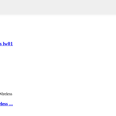
s lw01
ess ...