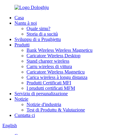
Casa
Nantu à noi
Quale simu?
Storia di a sucità
Sviluppu di u Prughjettu
Prudutti
Bank Wireless Wireless Magneticu
Caricatore Wireless Desktop
Stand charger wireless
Carru wireless di vittura
Caricatore Wireless Magneticu
Carica wireless à longu distanza
Prudutti Certificati MFI
I prudutti certificati MFM
Serviziu di persunalizazione
Notizie
Notizie d'industria
Test di Produttu & Valutazione
Cuntatta ci
English