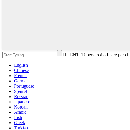
Hit ENTER per circà o Escre per ch
English
Chinese
French
German
Portuguese
Spanish
Russian
Japanese
Korean
Arabic
Irish
Greek
Turkish