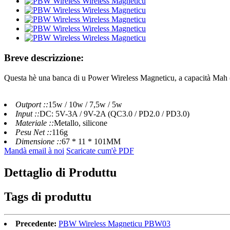
Breve descrizzione:
Questa hè una banca di u Power Wireless Magneticu, a capacità Mah
Outport ::
15w / 10w / 7,5w / 5w
Input ::
DC: 5V-3A / 9V-2A (QC3.0 / PD2.0 / PD3.0)
Materiale ::
Metallo, silicone
Pesu Net ::
116g
Dimensione ::
67 * 11 * 101MM
Mandà email à noi
Scaricate cum'è PDF
Dettaglio di Produttu
Tags di produttu
Precedente:
PBW Wireless Magneticu PBW03