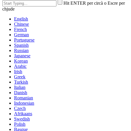
Hit ENTER per circà o Escre per
chjude
English
Chinese
French
German
Portuguese
Spanish
Russian
Japanese
Korean
Arabic
Irish
Greek
Turkish
Italian
Danish
Romanian
Indonesian
Czech
Afrikaans
Swedish
Polish
Basque