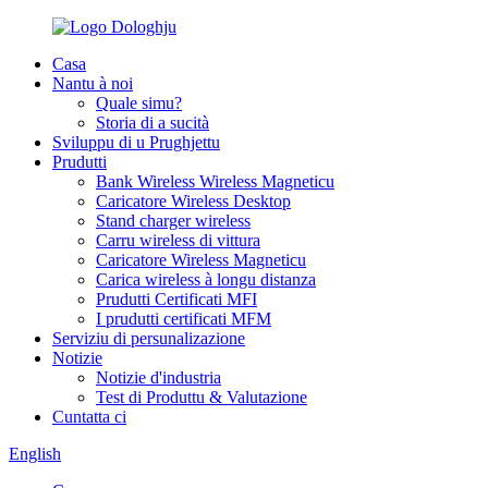
Casa
Nantu à noi
Quale simu?
Storia di a sucità
Sviluppu di u Prughjettu
Prudutti
Bank Wireless Wireless Magneticu
Caricatore Wireless Desktop
Stand charger wireless
Carru wireless di vittura
Caricatore Wireless Magneticu
Carica wireless à longu distanza
Prudutti Certificati MFI
I prudutti certificati MFM
Serviziu di persunalizazione
Notizie
Notizie d'industria
Test di Produttu & Valutazione
Cuntatta ci
English