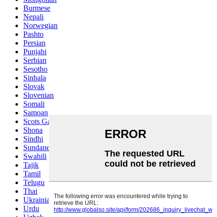
Burmese
Nepali
Norwegian
Pashto
Persian
Punjabi
Serbian
Sesotho
Sinhala
Slovak
Slovenian
Somali
Samoan
Scots Gaelic
Shona
Sindhi
Sundanese
Swahili
Tajik
Tamil
Telugu
Thai
Ukrainian
Urdu