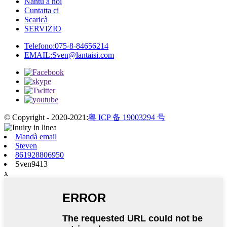
Nantu à noi
Cuntatta ci
Scaricà
SERVIZIO
Telefono:
075-8-84656214
EMAIL:
Sven@lantaisi.com
© Copyright - 2020-2021:
粤 ICP 备 19003294 号
Mandà email
Steven
861928806950
Sven9413
x