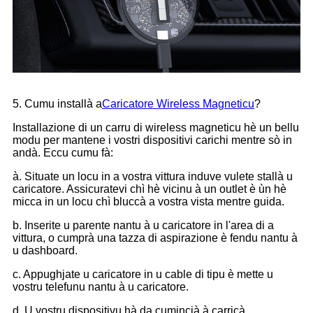
5. Cumu installà a
Caricatore Wireless Magneticu
?
Installazione di un carru di wireless magneticu hè un bellu
modu per mantene i vostri dispositivi carichi mentre sò in
andà. Eccu cumu fà:
à. Situate un locu in a vostra vittura induve vulete stallà u
caricatore. Assicuratevi chì hè vicinu à un outlet è ùn hè
micca in un locu chì bluccà a vostra vista mentre guida.
b. Inserite u parente nantu à u caricatore in l'area di a
vittura, o cumprà una tazza di aspirazione è fendu nantu à
u dashboard.
c. Appughjate u caricatore in u cable di tipu è mette u
vostru telefunu nantu à u caricatore.
d. U vostru dispositivu hà da cumincià à carricà