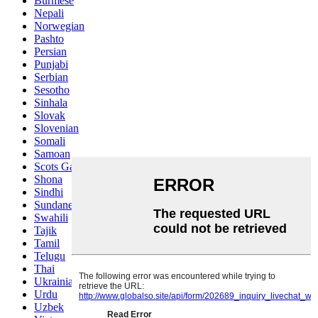
Burmese
Nepali
Norwegian
Pashto
Persian
Punjabi
Serbian
Sesotho
Sinhala
Slovak
Slovenian
Somali
Samoan
Scots Gaelic
Shona
Sindhi
Sundanese
Swahili
Tajik
Tamil
Telugu
Thai
Ukrainian
Urdu
Uzbek