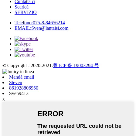
Cuntatta ci
Scaricà
SERVIZIO
Telefono:
075-8-84656214
EMAIL:
Sven@lantaisi.com
© Copyright - 2020-2021:
粤 ICP 备 19003294 号
Mandà email
Steven
861928806950
Sven9413
x