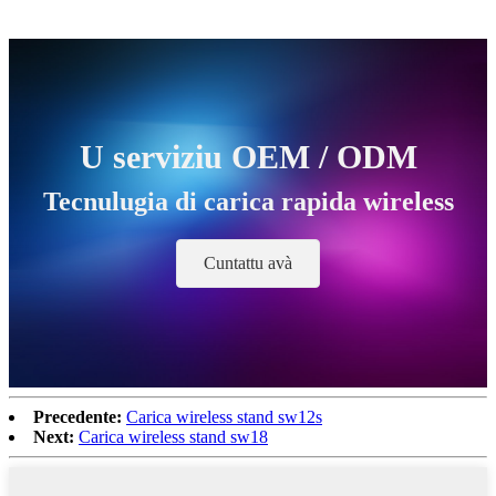
U serviziu OEM / ODM
Tecnulugia di carica rapida wireless
Cuntattu avà
Precedente:
Carica wireless stand sw12s
Next:
Carica wireless stand sw18