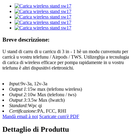
Breve descrizzione:
U stand di carru di u carricu di 3 in - 1 hè un modu cunvenutu per
carricà u vostru telefunu / Airpods / TWS. Utilizeghja a tecnulugia
di carica di wireless efficace per pompa rapidamente in u vostru
telefunu è altri dispusitivi elettronichi.
Input:
9v-3a, 12v-3a
Output 1:
15w max (telefonu wireless)
Output 2:
10w Max (telefonu / tws)
Output 3:
3.5w Max (Iwatch)
Standard:
Wpc qi
Certificazione:
PA, FCC, RHI
Mandà email à noi
Scaricate cum'è PDF
Dettaglio di Produttu