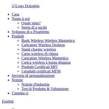
Casa
Nantu à noi
Quale simu?
Storia di a sucità
Sviluppu di u Prughjettu
Prudutti
Bank Wireless Wireless Magneticu
Caricatore Wireless Desktop
Stand charger wireless
Carru wireless di vittura
Caricatore Wireless Magneticu
Carica wireless à longu distanza
Prudutti Certificati MFI
I prudutti certificati MFM
Serviziu di persunalizazione
Notizie
Notizie d'industria
Test di Produttu & Valutazione
Cuntatta ci
English